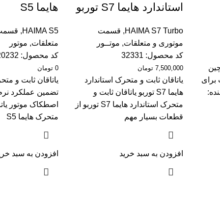
استاندارد هایما S7 توربو
هایما S5
HAIMA S7 Turbo
,
قسمت
HAIMA S5
,
قسمت 
موتوری و متعلقات
,
موتــور
متعلقات
,
موتور
کد محصول:
32331
کد محصول:
20232
چین
7,500,000
تومان
0
تومان
برای
یاتاقان ثابت و متحرک استاندارد
نده:
هایما S7 توربو یاتاقان ثابت و
تضمین عملکرد نرم
متحرک استاندارد هایما S7 توربو از
اصطکاک موتور یاتا
قطعات بسیار مهم
متحرک هایما S5
افزودن به سبد خرید
افزودن به سبد خری