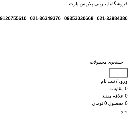
فروشگاه اینترنتی پلاریس پارت
9120755610
021-36349376
09353030668
021-33984380
جستجو
ورود / ثبت نام
0
مقایسه
0
علاقه مندی
0
محصول
0
تومان
منو