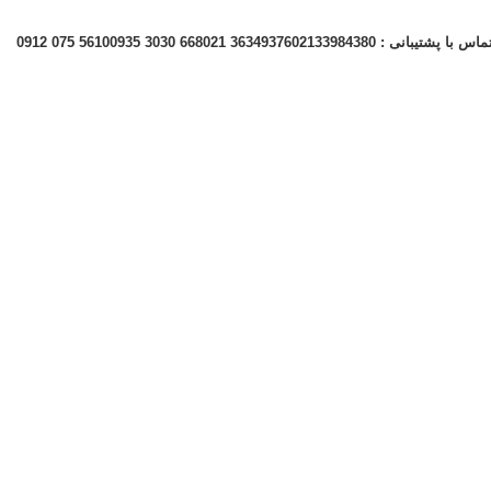
ماس با پشتیبانی : 02133984380
021 36349376
0935 3030 668
0912 075 5610