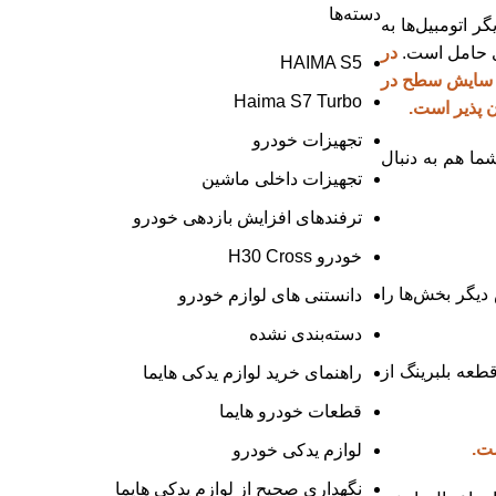
دسته‌ها
 اتومبیل‌ها به
در
HAIMA S5
ا سایش سطح در
Haima S7 Turbo
 پذیر است.
تجهیزات خودرو
ما هم به دنبال
تجهیزات داخلی ماشین
ترفندهای افزایش بازدهی خودرو
خودرو H30 Cross
دیگر بخش‌ها را
دانستنی های لوازم خودرو
دسته‌بندی نشده
طعه بلبرینگ از
راهنمای خرید لوازم یدکی هایما
قطعات خودرو هایما
ست.
لوازم یدکی خودرو
نگهداری صحیح از لوازم یدکی هایما