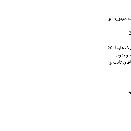
موتوری و
یاتاقان ثابت و متحرک هایما S5 |
 و بدون
قان ثابت و
د