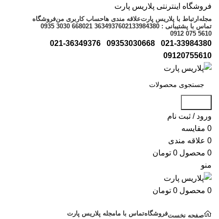
فروشگاه اینترنتی پلاریس پارت
مجله
ارتباط با پلاریس پارت
علاقه مندی ها
حساب کاربری من
فروشگاه
تماس با پشتیبانی : 02133984380
021 36349376
0935 3030 668
0912 075 5610
021-36349376
09353030668
021-33984380
09120755610
جستجو
ورود / ثبت نام
0
مقایسه
0
علاقه مندی
0
محصول
0
تومان
منو
0
محصول
0
تومان
دسته بندی کالاها
فروشگاه
تماس با ما
مجله پلاریس پارت
صفحه نخست