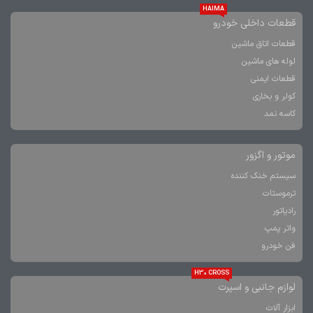
HAIMA
قطعات داخلی خودرو
قطعات اتاق ماشین
لوله های ماشین
قطعات ایمنی
کولر و بخاری
کاسه نمد
موتور و اگزور
سیستم خنک کننده
ترموستات
رادیاتور
واتر پمپ
فن خودرو
H30 CROSS
لوازم جانبی و اسپرت
ابزار آلات