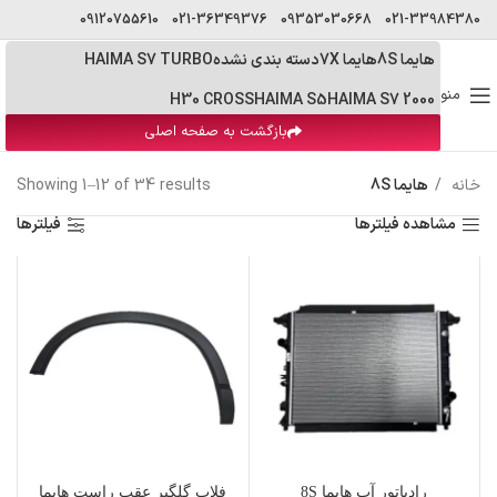
09120755610
021-36349376
09353030668
021-33984380
هایما 8S
هایما 7X
دسته بندی نشده
HAIMA S7 TURBO
منو
H30 CROSS
HAIMA S5
HAIMA S7 2000
بازگشت به صفحه اصلی
خانه
هایما 8S
Showing 1–12 of 34 results
مشاهده فیلترها
فیلترها
رادیاتور آب هایما 8S
فلاپ گلگیر عقب راست هایما