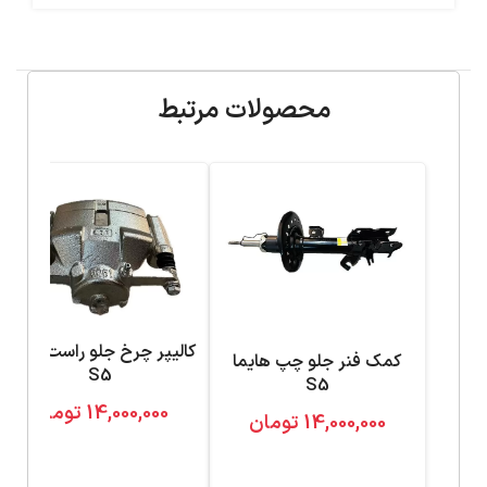
محصولات مرتبط
کالیپر چرخ جلو راست هایما
کمک فنر جلو چپ هایما
S5
S5
14,000,000
تومان
14,000,000
تومان