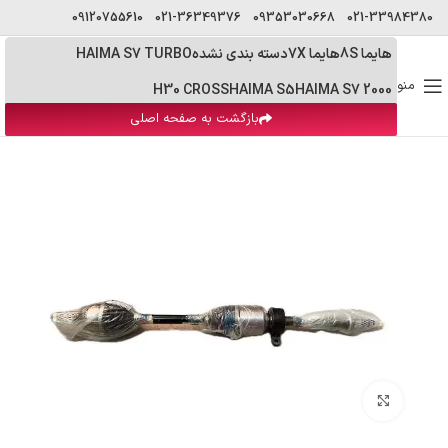
09120755610
021-36349376
09353030668
021-33984380
هایما 8S
هایما 7X
دسته بندی نشده
HAIMA S7 TURBO
منو
H30 CROSS
HAIMA S5
HAIMA S7 2000
بازگشت به صفحه اصلی
بزرگنمایی تصویر