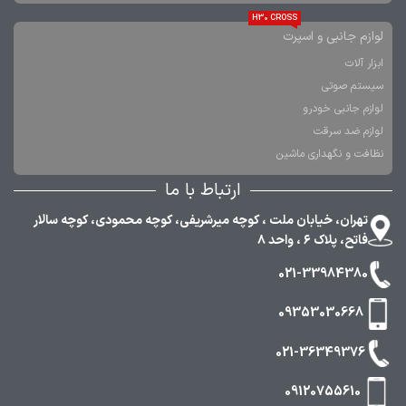
H30 CROSS
لوازم جانبی و اسپرت
ابزار آلات
سیستم صوتی
لوازم جانبی خودرو
لوازم ضد سرقت
نظافت و نگهداری ماشین
ارتباط با ما
تهران، خیابان ملت ، کوچه میرشریفی، کوچه محمودی، کوچه سالار
فاتح، پلاک ۶ ، واحد ۸
021-33984380
09353030668
021-36349376
09120755610