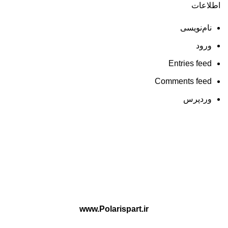
اطلاعات
نام‌نویسی
ورود
Entries feed
Comments feed
وردپرس
www.Polarispart.ir
پلاریس پارت ارائه دهنده لوازم یدکی تخصصی Haima و H30 Cross