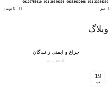
09120755610
021-36349376
09353030668
021-33984380
0
منو
0
تومان
وبلاگ
ترفندهای افزایش بازدهی خودرو
چراغ و ایمنی رانندگان
پلاریس پارت
19
دی