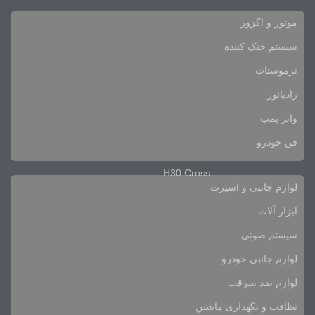
موتور و اگزور
سیستم خنک کننده
ترموستات
رادیاتور
واتر پمپ
فن خودرو
H30 Cross
لوازم جانبی و اسپرت
ابزار آلات
سیستم صوتی
لوازم جانبی خودرو
لوازم ضد سرقت
نظافت و نگهداری ماشین