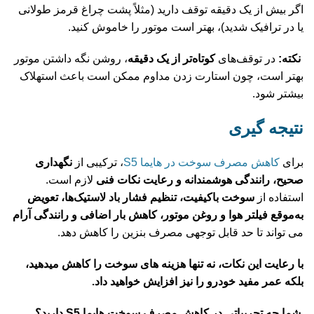
اگر بیش از یک دقیقه توقف دارید (مثلاً پشت چراغ قرمز طولانی
یا در ترافیک شدید)، بهتر است موتور را خاموش کنید.
نکته:
در توقف‌های
کوتاه‌تر از یک دقیقه
، روشن نگه داشتن موتور
بهتر است، چون استارت زدن مداوم ممکن است باعث استهلاک
بیشتر شود.
نتیجه‌ گیری
برای
کاهش مصرف سوخت در هایما S5
، ترکیبی از
نگهداری
صحیح، رانندگی هوشمندانه و رعایت نکات فنی
لازم است.
استفاده از
سوخت باکیفیت، تنظیم فشار باد لاستیک‌ها، تعویض
به‌موقع فیلتر هوا و روغن موتور، کاهش بار اضافی و رانندگی آرام
می‌ تواند تا حد قابل توجهی مصرف بنزین را کاهش دهد.
با رعایت این نکات، نه‌ تنها هزینه‌ های سوخت را کاهش میدهید،
بلکه عمر مفید خودرو را نیز افزایش خواهید داد.
شما چه تجربیاتی در کاهش مصرف سوخت
هایما S5
دارید؟