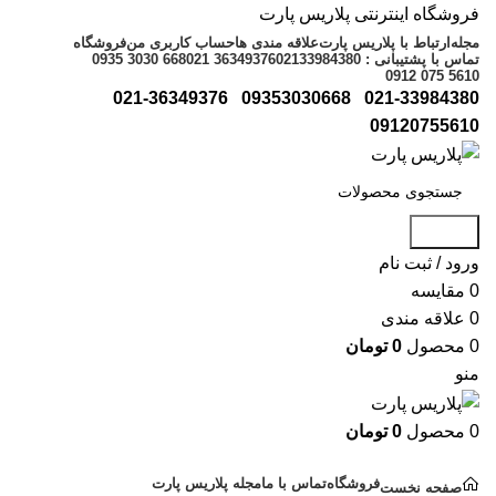
فروشگاه اینترنتی پلاریس پارت
مجله
ارتباط با پلاریس پارت
علاقه مندی ها
حساب کاربری من
فروشگاه
تماس با پشتیبانی : 02133984380
021 36349376
0935 3030 668
0912 075 5610
021-36349376
09353030668
021-33984380
09120755610
جستجو
ورود / ثبت نام
0
مقایسه
0
علاقه مندی
0
محصول
0
تومان
منو
0
محصول
0
تومان
دسته بندی کالاها
فروشگاه
تماس با ما
مجله پلاریس پارت
صفحه نخست