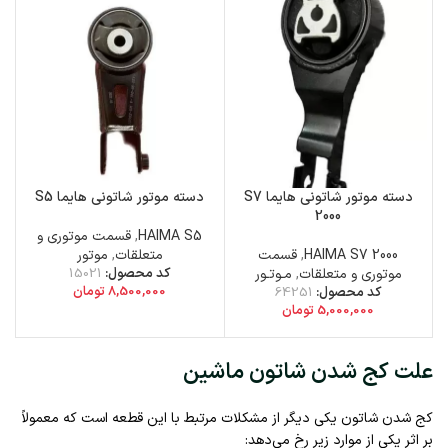
دسته موتور شاتونی هایما S7
دسته موتور شاتونی هایما S5
2000
HAIMA S5
,
قسمت موتوری و
HAIMA S7 2000
,
قسمت
متعلقات
,
موتور
موتوری و متعلقات
,
مـوتـور
کد محصول:
15021
8,500,000
تومان
کد محصول:
64251
5,000,000
تومان
علت کج شدن شاتون ماشین
کج شدن شاتون یکی دیگر از مشکلات مرتبط با این قطعه است که معمولاً
بر اثر یکی از موارد زیر رخ می‌دهد: