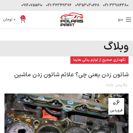
09120755610
021-36349376
09353030668
021-33984380
0
منو
0
تومان
وبلاگ
نگهداری صحیح از لوازم یدکی هایما
شاتون زدن یعنی چی؟ علائم شاتون زدن ماشین
پلاریس پارت
06
فروردین