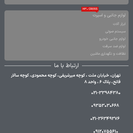
H30 CROSS
لوازم جانبی و اسپرت
ابزار آلات
سیستم صوتی
لوازم جانبی خودرو
لوازم ضد سرقت
نظافت و نگهداری ماشین
ارتباط با ما
تهران، خیابان ملت ، کوچه میرشریفی، کوچه محمودی، کوچه سالار
فاتح، پلاک ۶ ، واحد ۸
021-33984380
09353030668
021-36349376
09120755610