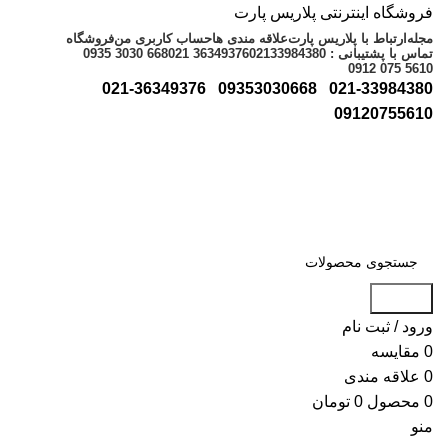
فروشگاه اینترنتی پلاریس پارت
مجله
ارتباط با پلاریس پارت
علاقه مندی ها
حساب کاربری من
فروشگاه
تماس با پشتیبانی : 02133984380
021 36349376
0935 3030 668
0912 075 5610
021-36349376
09353030668
021-33984380
09120755610
جستجو
ورود / ثبت نام
0
مقایسه
0
علاقه مندی
0
محصول
0
تومان
منو