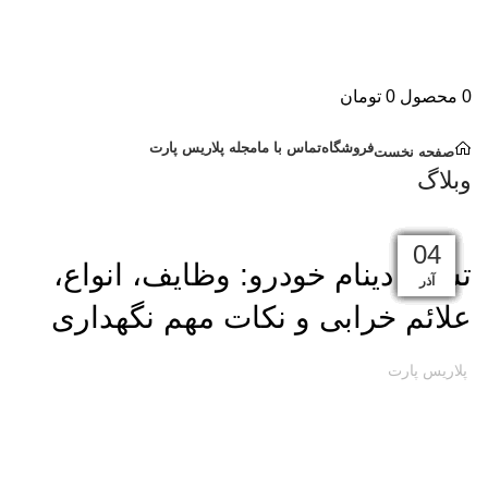
0
محصول
0
تومان
دسته بندی کالاها
فروشگاه
تماس با ما
مجله پلاریس پارت
صفحه نخست
وبلاگ
قطعات خودرو هایما
27
12
18
16
18
16
02
28
27
25
20
13
04
تسمه دینام خودرو: وظایف، انواع،
دی
آذر
بهمن
بهمن
بهمن
بهمن
مرداد
اسفند
اسفند
اسفند
فروردین
فروردین
اردیبهشت
علائم خرابی و نکات مهم نگهداری
پلاریس پارت