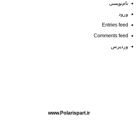
نام‌نویسی
ورود
Entries feed
Comments feed
وردپرس
www.Polarispart.ir
پلاریس پارت ارائه دهنده لوازم یدکی تخصصی Haima و H30 Cross
بصورت فروشگاه آنلاین و حضوری در کشور