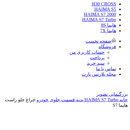
H30 CROSS
HAIMA S5
HAIMA S7 2000
HAIMA S7 Turbo
هایما 8S
هایما 7X
صفحه نخست
فروشگاه
حساب کاربری من
پرداخت
سبد خرید
تماس با ما
مجله پلاریس پارت
بزرگنمایی تصویر
خانه
HAIMA S7 Turbo
بدنه
قسمت جلوی خودرو
چراغ جلو راست
هایما S7