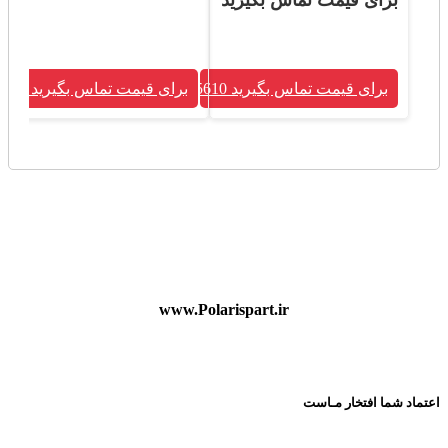
برای قیمت تماس بگیرید
برای قیمت تماس بگیرید 09120755610
برای قیمت تماس بگیرید 09120755610
www.Polarispart.ir
پلاریس پارت ارائه دهنده لوازم یدکی تخصصی Haima و H30 Cross
بصورت فروشگاه آنلاین و حضوری در کشور
اعتماد شما افتخار مـاست