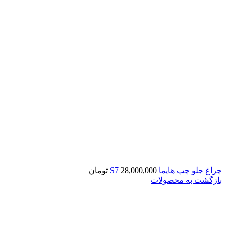
چراغ جلو چپ هایما S7
28,000,000
تومان
بازگشت به محصولات