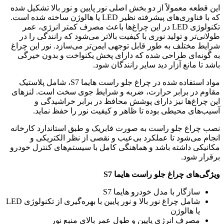
این قطعه معمولاً از دو بخش اصلی نور پایین و نور بالا تشکیل شده
که با فناوری‌های پیشرفته نظیر LED یا هالوژن ساخته شده است.
تکنولوژی LED در این چراغ‌ها باعث مصرف کمتر انرژی، عمر
طولانی‌تر و تولید نوری با کیفیت بالاتر می‌شود که رانندگی را در
شرایط مختلف به طور قابل توجهی ایمن‌تر می‌سازد. نور این چراغ
به گونه‌ای طراحی شده که دارای پخش یکنواخت و بدون خیرگی
باشد تا مانع آزار دید سایر رانندگان شود.
مواد استفاده شده در چراغ جلو راست هایما S7، شامل پلاستیک
مقاوم در برابر حرارت، ضربه و شرایط جوی سخت است. لنزهای
این چراغ‌ها نیز دارای پوشش محافظ در برابر خراشیدگی و
آسیب‌های محیطی بوده تا ظاهر و کیفیت نور را حفظ نماید.
نصب چراغ جلو راست به صورت فابریک و طبق استاندارد کارخانه
انجام می‌شود تا عملکرد بی‌عیب و نقصی از نظر الکتریکی و
مکانیکی داشته باشد و هماهنگی کامل با سیستم‌های کنترل خودرو
برقرار شود.
ویژگی‌های چراغ جلو راست هایما S7
سازگار با مدل خودرو هایما S7
شامل چراغ نور بالا و نور پایین با بهره‌گیری از تکنولوژی LED
یا هالوژن
مصرف انرژی پایین و طول عمر بالای منبع نور