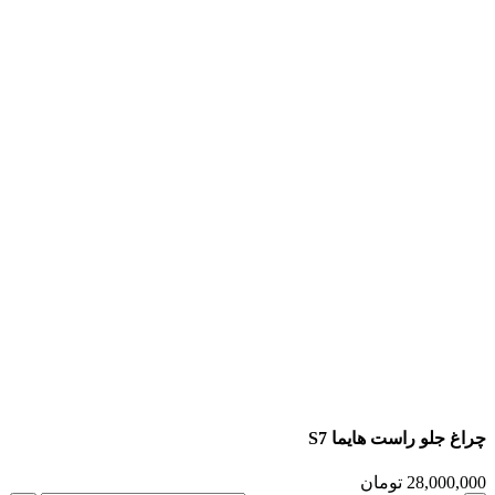
چراغ جلو راست هایما S7
28,000,000
تومان