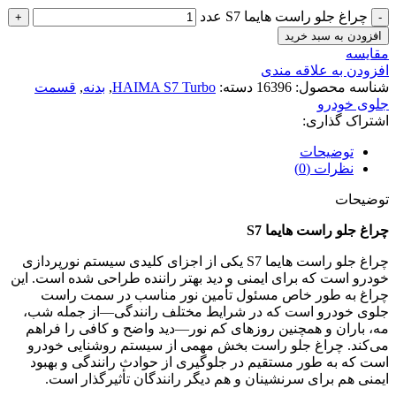
چراغ جلو راست هایما S7 عدد
افزودن به سبد خرید
مقایسه
افزودن به علاقه مندی
شناسه محصول:
16396
دسته:
HAIMA S7 Turbo
,
بدنه
,
قسمت
جلوی خودرو
اشتراک گذاری:
توضیحات
نظرات (0)
توضیحات
چراغ جلو راست هایما S7
چراغ جلو راست هایما S7 یکی از اجزای کلیدی سیستم نورپردازی
خودرو است که برای ایمنی و دید بهتر راننده طراحی شده است. این
چراغ به طور خاص مسئول تأمین نور مناسب در سمت راست
جلوی خودرو است که در شرایط مختلف رانندگی—از جمله شب،
مه، باران و همچنین روزهای کم‌ نور—دید واضح و کافی را فراهم
می‌کند. چراغ جلو راست بخش مهمی از سیستم روشنایی خودرو
است که به طور مستقیم در جلوگیری از حوادث رانندگی و بهبود
ایمنی هم برای سرنشینان و هم دیگر رانندگان تأثیرگذار است.