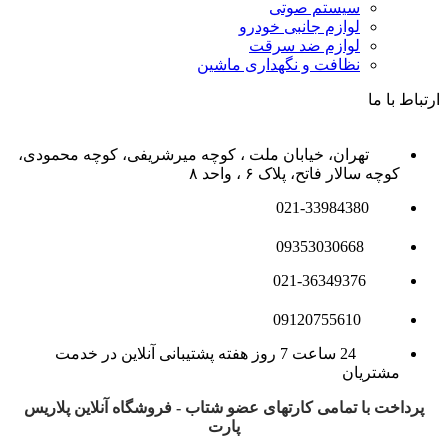
سیستم صوتی
لوازم جانبی خودرو
لوازم ضد سرقت
نظافت و نگهداری ماشین
ارتباط با ما
تهران، خیابان ملت ، کوچه میرشریفی، کوچه محمودی،
کوچه سالار فاتح، پلاک ۶ ، واحد ۸
021-33984380
09353030668
021-36349376
09120755610
24 ساعت 7 روز هفته پشتیبانی آنلاین در خدمت
مشتریان
پرداخت با تمامی کارتهای عضو شتاب - فروشگاه آنلاین پلاریس
پارت