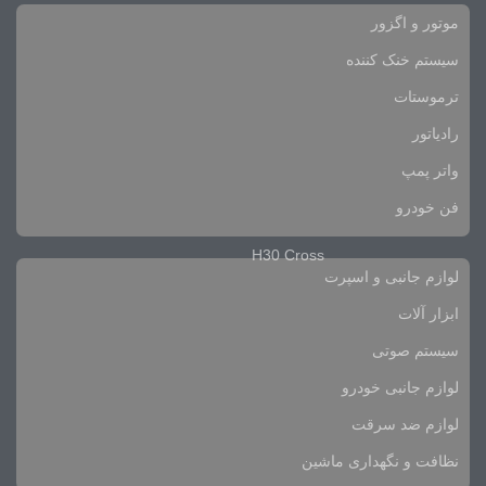
موتور و اگزور
سیستم خنک کننده
ترموستات
رادیاتور
واتر پمپ
فن خودرو
H30 Cross
لوازم جانبی و اسپرت
ابزار آلات
سیستم صوتی
لوازم جانبی خودرو
لوازم ضد سرقت
نظافت و نگهداری ماشین