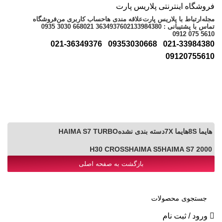
فروشگاه اینترنتی پلاریس پارت
مجله
ارتباط با پلاریس پارت
علاقه مندی ها
حساب کاربری من
فروشگاه
تماس با پشتیبانی : 02133984380
021 36349376
0935 3030 668
0912 075 5610
021-36349376
09353030668
021-33984380
09120755610
هایما 8S
هایما 7X
دسته بندی نشده
HAIMA S7 TURBO
H30 CROSS
HAIMA S5
HAIMA S7 2000
بازگشت به صفحه اصلی
ورود / ثبت نام