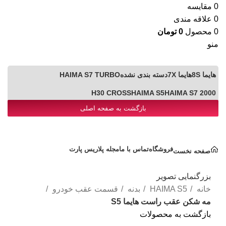
0
مقایسه
0
علاقه مندی
0
محصول
0
تومان
منو
هایما 8S
هایما 7X
دسته بندی نشده
HAIMA S7 TURBO
H30 CROSS
HAIMA S5
HAIMA S7 2000
بازگشت به صفحه اصلی
دسته بندی کالاها
فروشگاه
تماس با ما
مجله پلاریس پارت
صفحه نخست
بزرگنمایی تصویر
خانه
HAIMA S5
بدنه
قسمت عقب خودرو
مه شکن عقب راست هایما S5
بازگشت به محصولات