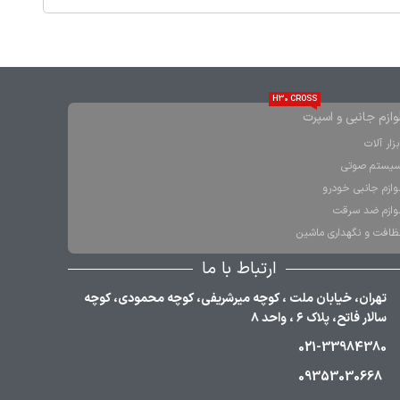
H30 CROSS
وازم جانبی و اسپرت
بزار آلات
یستم صوتی
وازم جانبی خودرو
وازم ضد سرقت
ظافت و نگهداری ماشین
ارتباط با ما
تهران، خیابان ملت ، کوچه میرشریفی، کوچه محمودی، کوچه
سالار فاتح، پلاک ۶ ، واحد ۸
021-33984380
09353030668