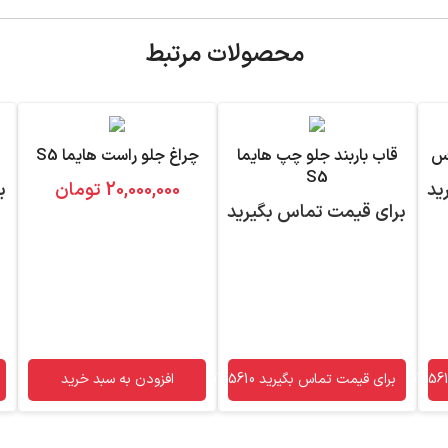
محصولات مرتبط
قاب باربند جلو چپ هایما
چراغ جلو راست هایما S5
S5
ید
20,000,000
تومان
ب
برای قیمت تماس بگیرید
برای قیمت تماس بگیرید 09120755610
افزودن به سبد خرید