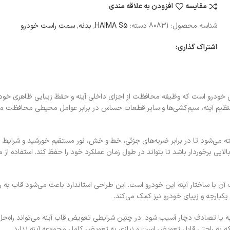
مقایسه
افزودن به علاقه مندی
شناسه محصول:
80831
دسته:
HAIMA S5
,
بدنه
,
سمت راست خودرو
اشتراک گذاری:
خودرو است که وظیفه محافظت از اجزای داخلی آینه و حفظ زیبایی ظاهری خودرو 
یم آینه، سیم‌کشی‌ها و سایر قطعات حساس در برابر عوامل محیطی محافظت می‌کن
قاوم و باکیفیت ساخته می‌شود تا در برابر ضربه‌های جزئی، خط و خش، نور مستقیم خورشید 
لایی برخوردار باشد تا بتواند در طول زمان عملکرد خود را حفظ کند. استفاده از 
راست هایما S5 طراحی دقیق و متناسب آن با ساختار آینه این خودرو است. این طراحی استاندارد باع
پارچه و زیبای خودرو نیز کمک می‌کند.
ضربه یا تصادف دچار آسیب شود. در چنین شرایطی تعویض قاب آینه می‌تواند راه‌ح