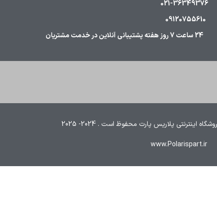
021-36349376
09120755610
24 ساعت 7 روز هفته پشتیبانی آنلاین در خدمت مشتریان
ه اینترنتی پلاریس پارت محفوظ است . 2024- 2025
www.Polarispart.ir