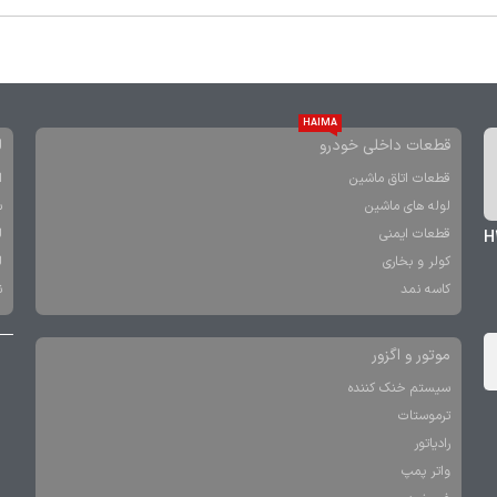
HAIMA
قطعات داخلی خودرو
ل
قطعات اتاق ماشین
ا
لوله های ماشین
س
قطعات ایمنی
ل
H30 Cross
کولر و بخاری
ل
کاسه نمد
ن
موتور و اگزور
سیستم خنک کننده
ترموستات
رادیاتور
واتر پمپ