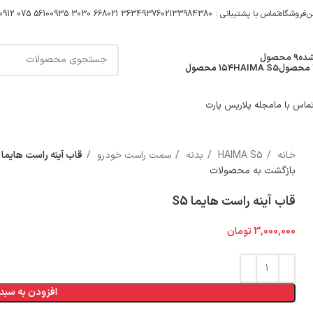
ن
فروشگاه
تماس با پشتیبانی : 02133984380
021 36349376
0935 3030 668
0912 075 5610
شده
۹ محصول
HAIMA S5
۱۵۴ محصول
ماس با ما
مجله پلاریس پارت
خانه
HAIMA S5
بدنه
سمت راست خودرو
قاب آینه راست هایما S5
بازگشت به محصولات
قاب آینه راست هایما S5
3,000,000
تومان
افزودن به سبد 