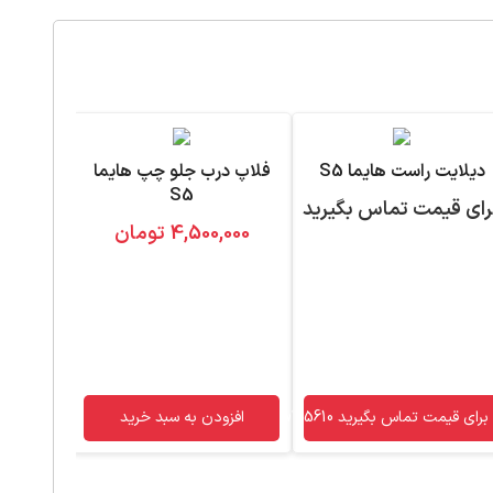
دیلایت راست هایما S5
فلاپ درب جلو چپ هایما
S5
رای قیمت تماس بگیرید
4,500,000
تومان
فلاپ 
,000
برای قیمت تماس بگیرید 09120755610
افزودن به سبد خرید
افزو