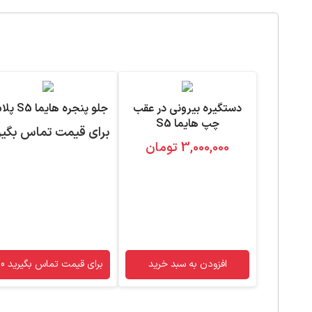
دستگیره بیرونی در عقب
جلو پنجره هایما S5 پلاس
چپ هایما S5
برای قیمت تماس بگیر
3,000,000
تومان
افزودن به سبد خرید
برای قیمت تماس بگیرید 09120755610