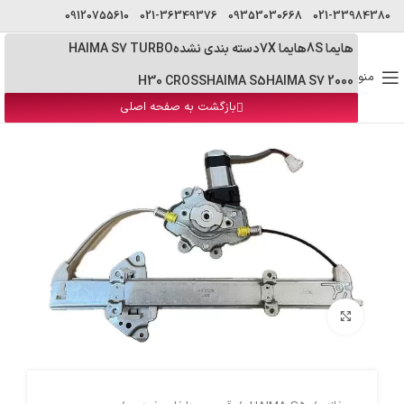
09120755610
021-36349376
09353030668
021-33984380
هایما 8S
هایما 7X
دسته بندی نشده
HAIMA S7 TURBO
منو
H30 CROSS
HAIMA S5
HAIMA S7 2000
بازگشت به صفحه اصلی
بزرگنمایی تصویر