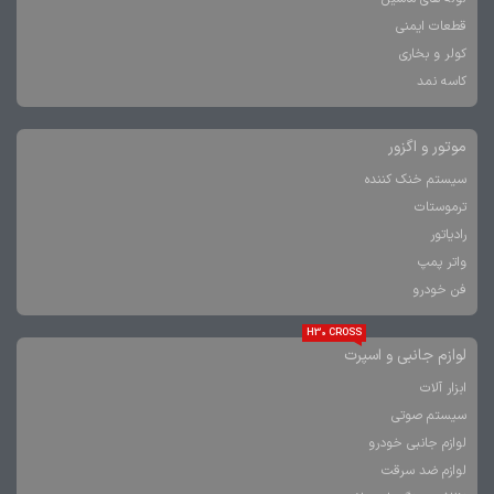
قطعات ایمنی
کولر و بخاری
کاسه نمد
موتور و اگزور
سیستم خنک کننده
ترموستات
رادیاتور
واتر پمپ
فن خودرو
H30 CROSS
لوازم جانبی و اسپرت
ابزار آلات
سیستم صوتی
لوازم جانبی خودرو
لوازم ضد سرقت