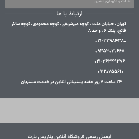
نظافت و نگهداری ماشین
ارتباط با ما
تهران، خیابان ملت ، کوچه میرشریفی، کوچه محمودی، کوچه سالار
فاتح، پلاک ۶ ، واحد ۸
021-33984380
09353030668
021-36349376
09120755610
24 ساعت 7 روز هفته پشتیبانی آنلاین در خدمت مشتریان
ایمیل رسمی فروشگاه آنلاین پلاریس پارت