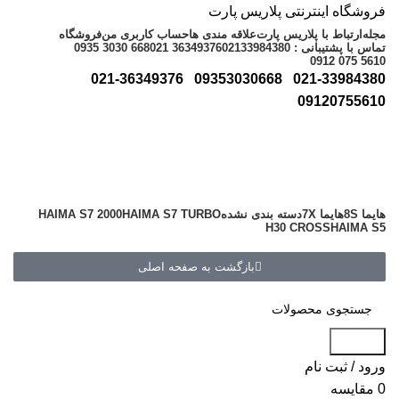
فروشگاه اینترنتی پلاریس پارت
مجله
ارتباط با پلاریس پارت
علاقه مندی ها
حساب کاربری من
فروشگاه
تماس با پشتیبانی : 02133984380
021 36349376
0935 3030 668
0912 075 5610
021-36349376
09353030668
021-33984380
09120755610
هایما 8S
هایما 7X
دسته بندی نشده
HAIMA S7 TURBO
HAIMA S7 2000
H30 CROSS
HAIMA S5
بازگشت به صفحه اصلی
جستجو
ورود / ثبت نام
0
مقایسه