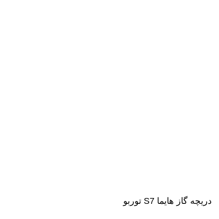
دریچه گاز هایما S7 توربو