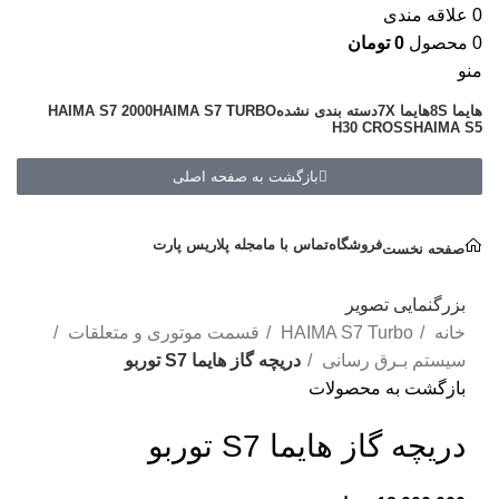
0
علاقه مندی
0
محصول
0
تومان
منو
هایما 8S
هایما 7X
دسته بندی نشده
HAIMA S7 TURBO
HAIMA S7 2000
H30 CROSS
HAIMA S5
بازگشت به صفحه اصلی
دسته بندی کالاها
فروشگاه
تماس با ما
مجله پلاریس پارت
صفحه نخست
بزرگنمایی تصویر
خانه
HAIMA S7 Turbo
قسمت موتوری و متعلقات
سیستم بـرق رسانی
دریچه گاز هایما S7 توربو
بازگشت به محصولات
دریچه گاز هایما S7 توربو