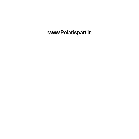
www.Polarispart.ir
پلاریس پارت ارائه دهنده لوازم یدکی تخصصی Haima و H30 Cross
بصورت فروشگاه آنلاین و حضوری در کشور
اعتماد شما افتخار مـاست
HAIMA