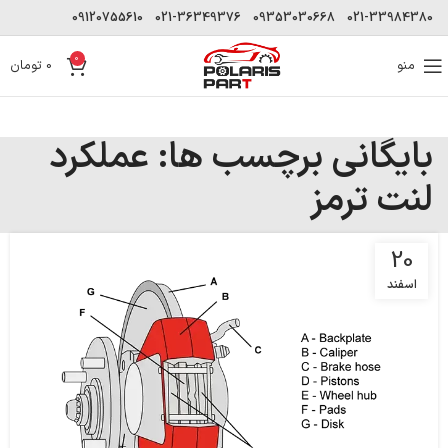
09120755610
021-36349376
09353030668
021-33984380
0
منو
0
تومان
بایگانی برچسب ها: عملکرد
لنت ترمز
20
اسفند