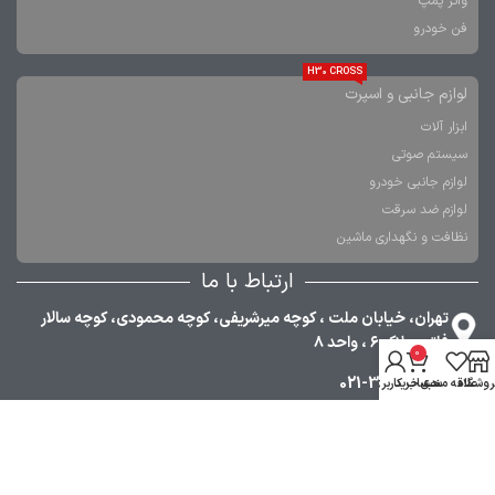
واتر پمپ
فن خودرو
H30 CROSS
لوازم جانبی و اسپرت
ابزار آلات
سیستم صوتی
لوازم جانبی خودرو
لوازم ضد سرقت
نظافت و نگهداری ماشین
ارتباط با ما
تهران، خیابان ملت ، کوچه میرشریفی، کوچه محمودی، کوچه سالار
فاتح، پلاک ۶ ، واحد ۸
0
021-33984380
روشگاه
علاقه مندی
سبد خرید
حساب کاربری من
09353030668
021-36349376