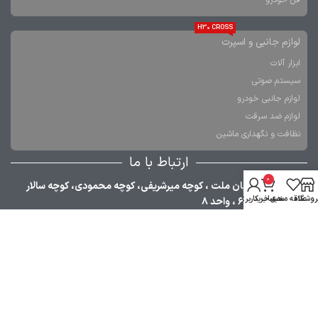
H30 CROSS
لوازم جانبی و اسپرت
ابزار آلات
سیستم صوتی
لوازم جانبی خودرو
لوازم ضد سرقت
نظافت و نگهداری ماشین
ارتباط با ما
0
تهران، خیابان ملت ، کوچه میرشریفی، کوچه محمودی، کوچه سالار
روشگاه
علاقه مندی
سبد خرید
حساب کاربری من
فاتح، پلاک ۶ ، واحد ۸
021-33984380
09353030668
021-36349376
09120755610