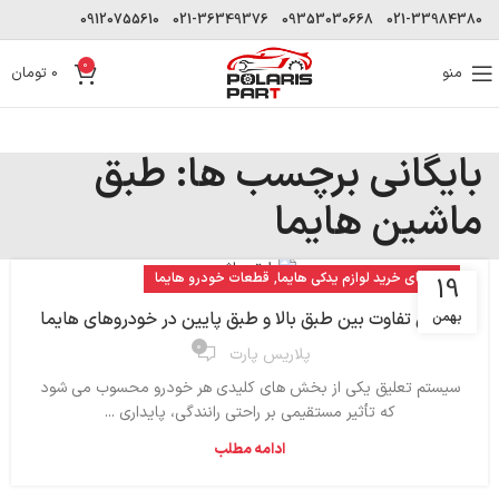
09120755610
021-36349376
09353030668
021-33984380
0
منو
0
تومان
بایگانی برچسب ها: طبق
ماشین هایما
,
راهنمای خرید لوازم یدکی هایما
قطعات خودرو هایما
19
بررسی تفاوت بین طبق بالا و طبق پایین در خودروهای هایما
بهمن
۰
پلاریس پارت
سیستم تعلیق یکی از بخش‌ های کلیدی هر خودرو محسوب می‌ شود
که تأثیر مستقیمی بر راحتی رانندگی، پایداری ...
ادامه مطلب