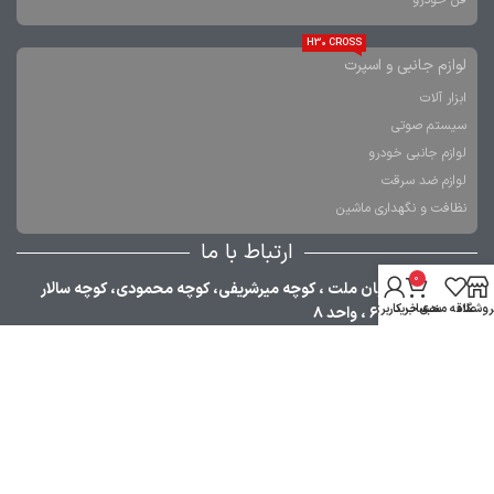
H30 CROSS
لوازم جانبی و اسپرت
ابزار آلات
سیستم صوتی
لوازم جانبی خودرو
لوازم ضد سرقت
نظافت و نگهداری ماشین
ارتباط با ما
0
تهران، خیابان ملت ، کوچه میرشریفی، کوچه محمودی، کوچه سالار
روشگاه
علاقه مندی
سبد خرید
حساب کاربری من
فاتح، پلاک ۶ ، واحد ۸
021-33984380
09353030668
021-36349376
09120755610