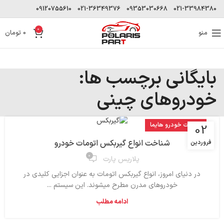
09120755610
021-36349376
09353030668
021-33984380
0
منو
0
تومان
بایگانی برچسب ها:
خودروهای چینی
قطعات خودرو هایما
02
شناخت انواع گیربکس اتومات خودرو
فروردین
۰
پلاریس پارت
در دنیای امروز، انواع گیربکس اتومات به‌ عنوان اجزایی کلیدی در
خودروهای مدرن مطرح میشوند. این سیستم‌ ...
ادامه مطلب