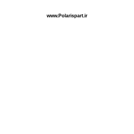
www.Polarispart.ir
پلاریس پارت ارائه دهنده لوازم یدکی تخصصی Haima و H30 Cross
بصورت فروشگاه آنلاین و حضوری در کشور
اعتماد شما افتخار مـاست
HAIMA
قطعات داخلی خودرو
قطعات اتاق ماشین