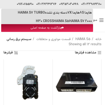
09120755610
021-36349376
09353030668
021-33984380
هایما 8S
هایما 7X
دسته بندی نشده
HAIMA S7 TURBO
منو
H30 CROSS
HAIMA S5
HAIMA S7 2000
بازگشت به صفحه اصلی
خانه
HAIMA S5
قسمت موتوری و متعلقات
سـیستم برق رسانی
Showing all 12 results
مشاهده فیلترها
فیلترها