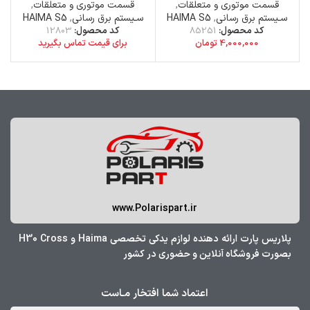
قسمت موتوری و متعلقات
,
قسمت موتوری و متعلقات
,
سـیستم برق رسانی
,
HAIMA S5
سـیستم برق رسانی
,
HAIMA S5
کد محصول:
85251
کد محصول:
12803
4,000,000
تومان
برای قیمت تماس بگیرید
www.Polarispart.ir
پلاریس پارت ارائه دهنده لوازم یدکی تخصصی Haima و H30 Cross
بصورت فروشگاه آنلاین و حضوری در کشور
اعتماد شما افتخار مـاست