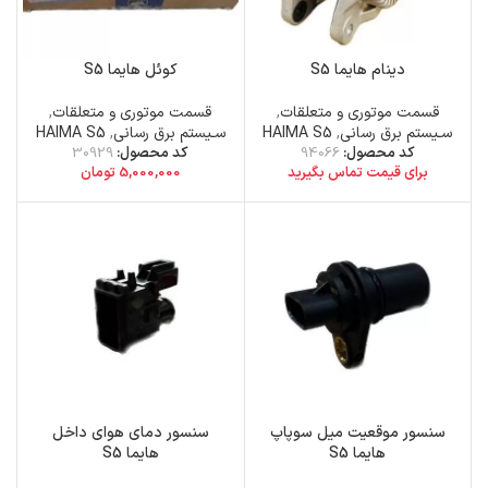
دینام هایما S5
کوئل هایما S5
قسمت موتوری و متعلقات
,
قسمت موتوری و متعلقات
,
سـیستم برق رسانی
,
HAIMA S5
سـیستم برق رسانی
,
HAIMA S5
کد محصول:
94066
کد محصول:
30929
برای قیمت تماس بگیرید
5,000,000
تومان
سنسور موقعیت میل سوپاپ
سنسور دمای هوای داخل
هایما S5
هایما S5