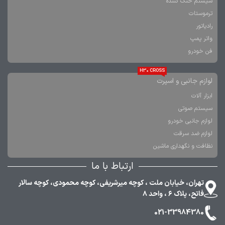
سیستم خنک کننده
ترموستات
رادیاتور
واتر پمپ
فن خودرو
H30 CROSS
لوازم جانبی و اسپرت
ابزار آلات
سیستم صوتی
لوازم جانبی خودرو
لوازم ضد سرقت
نظافت و نگهداری ماشین
ارتباط با ما
تهران، خیابان ملت ، کوچه میرشریفی، کوچه محمودی، کوچه سالار
فاتح، پلاک ۶ ، واحد ۸
021-33984380