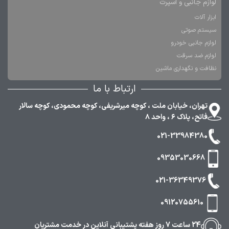
لوازم جانبی و اسپرت
ابزار آلات
سیستم صوتی
لوازم جانبی خودرو
لوازم ضد سرقت
نظافت و نگهداری ماشین
ارتباط با ما
تهران، خیابان ملت ، کوچه میرشریفی، کوچه محمودی، کوچه سالار
فاتح، پلاک ۶ ، واحد ۸
021-33984380
09353030668
021-36349376
09120755610
24 ساعت 7 روز هفته پشتیبانی آنلاین در خدمت مشتریان