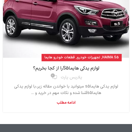
,
,
HAIMA S5
تجهیزات خودرو
قطعات خودرو هایما
لوازم یدکی هایماS5را از کجا بخریم؟
۰
پلاریس پارت
لوازم یدکی هایماs5 میتوانید با خواندن مقاله زیر،با لوازم یدکی
هایماs5آشنا شده و نکات مهم در خرید و ...
ادامه مطلب