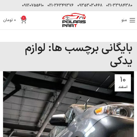
09120755610
021-36349376
09353030668
021-33984380
0
منو
0
تومان
بایگانی برچسب ها: لوازم
یدکی
10
اسفند