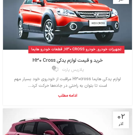
,
,
تجهیزات خودرو
خودرو H30 CROSS
قطعات خودرو هایما
خرید و قیمت لوازم یدکی H30 Cross
۰
پلاریس پارت
لوازم یدکی هایما H30cross مراقبت از خودروی خود بسیار مهم
است تا بتوان به راحتی در جاده‌ها حرکت کرد....
ادامه مطلب
02
آذر