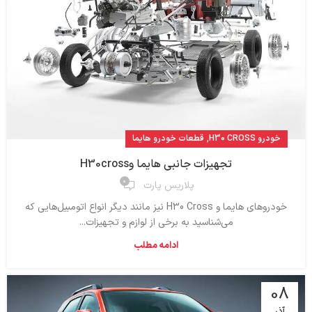
,
خودرو H30 CROSS
قطعات خودرو هایما
تجهیزات جانبی هایما وH30cross
۰
پلاریس پارت
خودروهای هایما و H30 Cross نیز مانند دیگر انواع اتومبیل‌هایی که
می‌شناسید به برخی از لوازم و تجهیزات...
ادامه مطلب
08
آذر