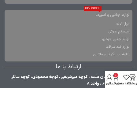
H30 CROSS
لوازم جانبی و اسپرت
ابزار آلات
سیستم صوتی
لوازم جانبی خودرو
لوازم ضد سرقت
نظافت و نگهداری ماشین
ارتباط با ما
0
تهران، خیابان ملت ، کوچه میرشریفی، کوچه محمودی، کوچه سالار
فاتح، پلاک ۶ ، واحد ۸
روشگاه
علاقه مندی
سبد خرید
حساب کاربری من
021-33984380
09353030668
021-36349376
09120755610