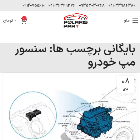
09120755610
021-36349376
09353030668
021-33984380
0
منو
0
تومان
بایگانی برچسب ها: سنسور
مپ خودرو
08
دی