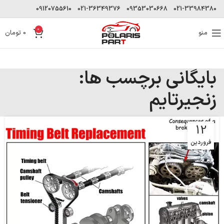
09120755610
021-36349376
09353030668
021-33984380
0
منو
0
تومان
بایگانی برچسب ها:
زنجیرتایم
12
فروردین