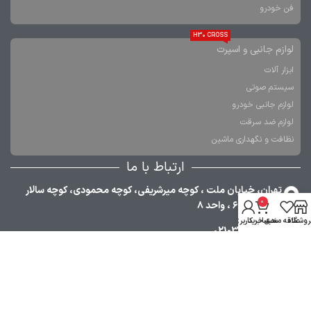
فن خودرو
H30 CROSS
لوازم جانبی و اسپرت
ابزار آلات
سیستم صوتی
لوازم جانبی خودرو
لوازم ضد سرقت
نظافت و نگهداری ماشین
ارتباط با ما
تهران، خیابان ملت ، کوچه میرشریفی، کوچه محمودی، کوچه سالار
0
فاتح، پلاک ۶ ، واحد ۸
روشگاه
علاقه مندی
سبد خرید
حساب کاربری من
021-33984380
09353030668
021-36349376